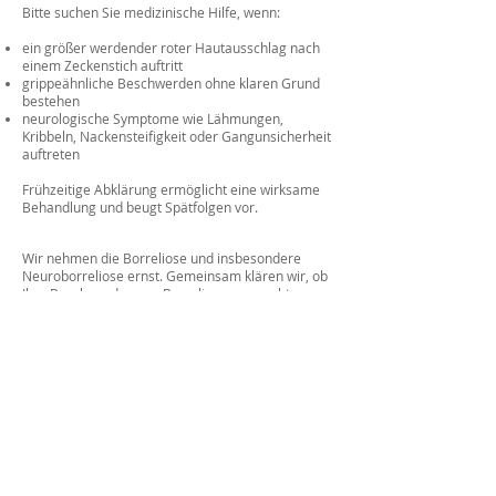
Bitte suchen Sie medizinische Hilfe, wenn:
ein größer werdender roter Hautausschlag nach
einem Zeckenstich auftritt
grippeähnliche Beschwerden ohne klaren Grund
bestehen
neurologische Symptome wie Lähmungen,
Kribbeln, Nackensteifigkeit oder Gangunsicherheit
auftreten
Frühzeitige Abklärung ermöglicht eine wirksame
Behandlung und beugt Spätfolgen vor.
Wir nehmen die Borreliose und insbesondere
Neuroborreliose ernst. Gemeinsam klären wir, ob
Ihre Beschwerden von Borrelien verursacht
werden, und entwickeln ein individuell
abgestimmtes Therapie- und Nachsorgekonzept,
um Ihre Gesundheit und Lebensqualität zu
erhalten.
Adressen
Zentrum für