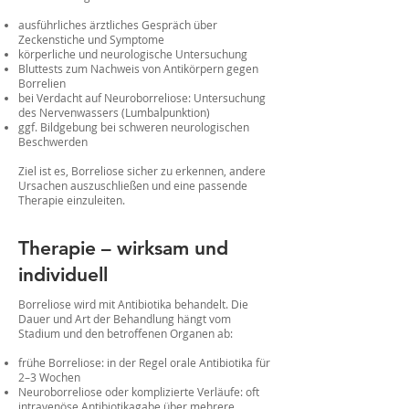
ausführliches ärztliches Gespräch über
Zeckenstiche und Symptome
körperliche und neurologische Untersuchung
Bluttests zum Nachweis von Antikörpern gegen
Borrelien
bei Verdacht auf Neuroborreliose: Untersuchung
des Nervenwassers (Lumbalpunktion)
ggf. Bildgebung bei schweren neurologischen
Beschwerden
Ziel ist es, Borreliose sicher zu erkennen, andere
Ursachen auszuschließen und eine passende
Therapie einzuleiten.
Therapie – wirksam und
individuell
Borreliose wird mit Antibiotika behandelt. Die
Dauer und Art der Behandlung hängt vom
Stadium und den betroffenen Organen ab:
frühe Borreliose: in der Regel orale Antibiotika für
2–3 Wochen
Neuroborreliose oder komplizierte Verläufe: oft
intravenöse Antibiotikagabe über mehrere