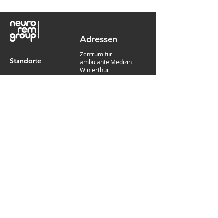
Adressen
Zentrum für
Standorte
ambulante Medizin
Winterthur
Leistungen
2. Stock
Rudolfstrasse 13
8400 Winterthur
Für Patienten
Zentrum für
Team
Neurologie und
Neurochirurgie
Über uns
Rudolfstrasse 13
8400 Wintherthur
Kontakt
Praxis für
Neurochirurgie
Bahnhofstrasse 61
8500 Frauenfeld