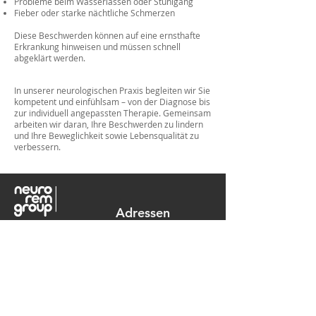
Probleme beim Wasserlassen oder Stuhlgang
Fieber oder starke nächtliche Schmerzen
Diese Beschwerden können auf eine ernsthafte
Erkrankung hinweisen und müssen schnell
abgeklärt werden.
In unserer neurologischen Praxis begleiten wir Sie
kompetent und einfühlsam – von der Diagnose bis
zur individuell angepassten Therapie. Gemeinsam
arbeiten wir daran, Ihre Beschwerden zu lindern
und Ihre Beweglichkeit sowie Lebensqualität zu
verbessern.
Adressen
Zentrum für
Standorte
ambulante Medizin
Winterthur
Leistungen
2. Stock
Rudolfstrasse 13
8400 Winterthur
Für Patienten