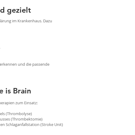
d gezielt
bklärung im Krankenhaus. Dazu
)
 zu erkennen und die passende
 is Brain
erapien zum Einsatz:
els (Thrombolyse)
lusses (Thrombektomie)
en Schlaganfallstation (Stroke Unit)