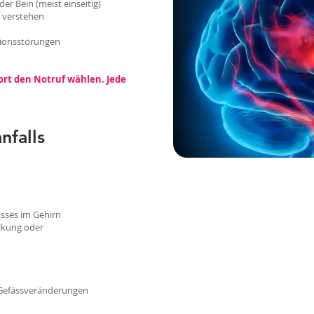
r Bein (meist einseitig)
 verstehen
tionsstörungen
fort den Notruf wählen. Jede
nfalls
ässes im Gehirn
lkung oder
 Gefässveränderungen