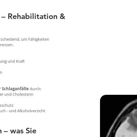
– Rehabilitation &
ntscheidend, um Fähigkeiten
renzen.
ung und Kraft
en
 Schlaganfälle
durch:
ker und Cholesterin
sschutz
h - und Alkoholverzicht
 – was Sie